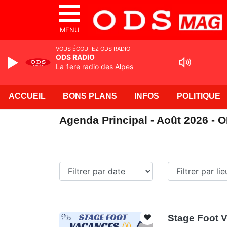
MENU
VOUS ÉCOUTEZ ODS RADIO
ODS RADIO
La 1ere radio des Alpes
ACCUEIL
BONS PLANS
INFOS
POLITIQUE
Agenda Principal - Août 2026 - 
❤️
Stage Foot V