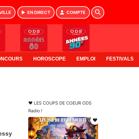
VILLE
EN DIRECT
COMPTE
ONCOURS
HOROSCOPE
EMPLOI
FESTIVALS
❤️ LES COUPS DE COEUR ODS
Radio !
❤️
Tessy