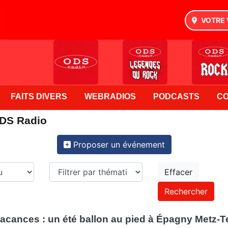
VOTRE 
FAITS DIVERS
WEBRADIOS
PODCASTS
C
ODS Radio
Proposer un événement
Effacer
acances : un été ballon au pied à Épagny Metz-