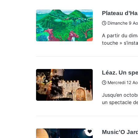
Plateau d’Ha
Dimanche 9 Ao
A partir du dim
touche » s’inst
Léaz. Un spec
Mercredi 12 Ao
Jusqu’en octobr
un spectacle de
❤️
Music'O Jar