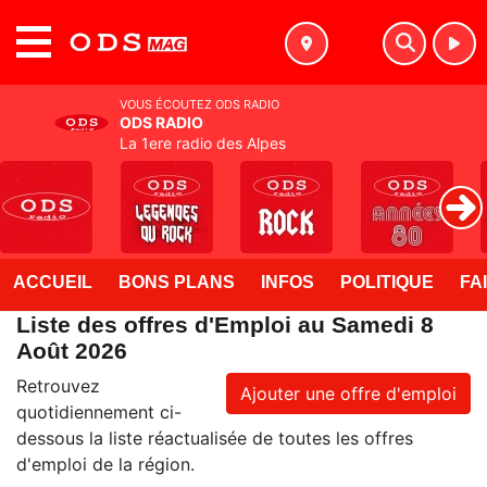
MENU
VOUS ÉCOUTEZ ODS RADIO
ODS RADIO
La 1ere radio des Alpes
ACCUEIL
BONS PLANS
INFOS
POLITIQUE
FA
Liste des offres d'Emploi au Samedi 8
Août 2026
Retrouvez
Ajouter une offre d'emploi
quotidiennement ci-
dessous la liste réactualisée de toutes les offres
d'emploi de la région.