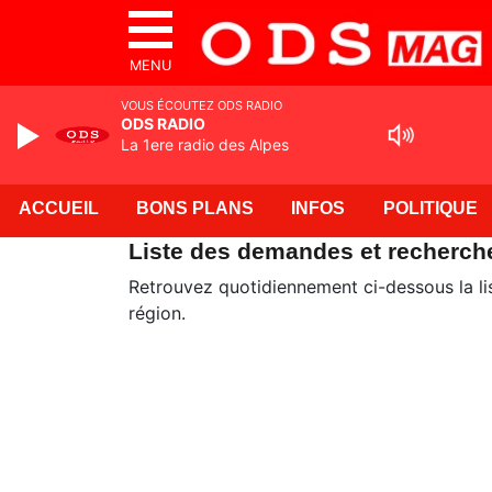
MENU
VOUS ÉCOUTEZ ODS RADIO
ODS RADIO
La 1ere radio des Alpes
ACCUEIL
BONS PLANS
INFOS
POLITIQUE
Liste des demandes et recherch
Retrouvez quotidiennement ci-dessous la li
région.