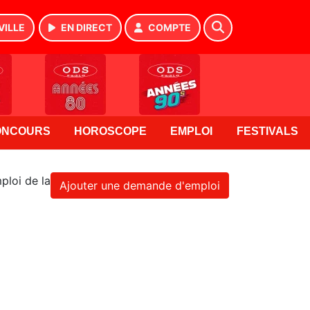
VILLE
EN DIRECT
COMPTE
ONCOURS
HOROSCOPE
EMPLOI
FESTIVALS
ploi de la
Ajouter une demande d'emploi