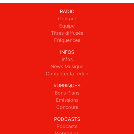
RADIO
Contact
Equipe
Titres diffusés
Fréquences
INFOS
Infos
News Musique
Contacter la rédac
RUBRIQUES
Bons Plans
Emissions
Concours
PODCASTS
Podcasts
Webradios