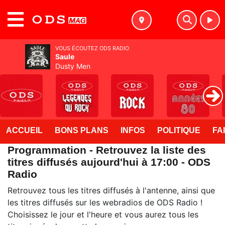
MENU
VOUS ÉCOUTEZ ODS RADIO
Saule
Dusty Men
ACCUEIL
BONS PLANS
INFOS
POLITIQUE
FA
Programmation - Retrouvez la liste des
titres diffusés aujourd'hui à 17:00 - ODS
Radio
Retrouvez tous les titres diffusés à l'antenne, ainsi que
les titres diffusés sur les webradios de ODS Radio !
Choisissez le jour et l'heure et vous aurez tous les