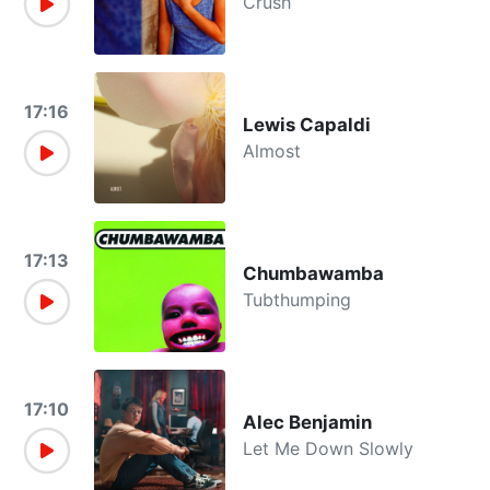
Crush
17:16
Lewis Capaldi
Almost
17:13
Chumbawamba
Tubthumping
17:10
Alec Benjamin
Let Me Down Slowly