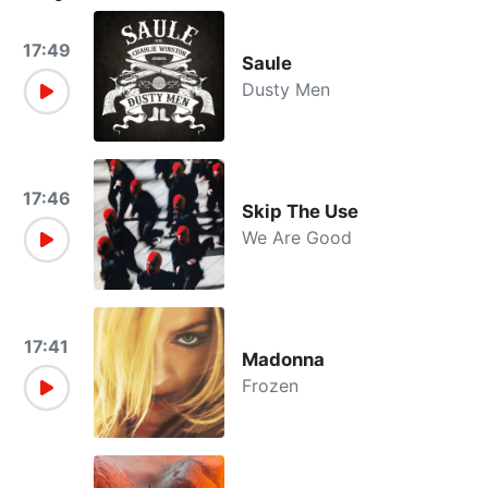
17:49
Saule
Dusty Men
17:46
Skip The Use
We Are Good
17:41
Madonna
Frozen