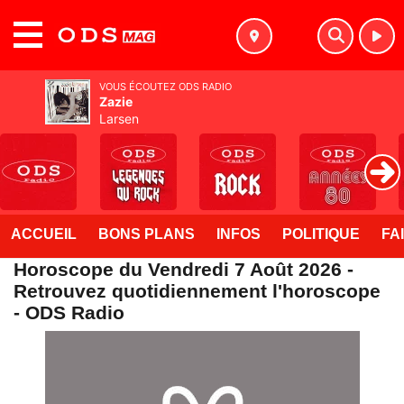
MENU
VOUS ÉCOUTEZ ODS RADIO
Zazie
Larsen
ACCUEIL
BONS PLANS
INFOS
POLITIQUE
FA
Horoscope du Vendredi 7 Août 2026 -
Retrouvez quotidiennement l'horoscope
- ODS Radio