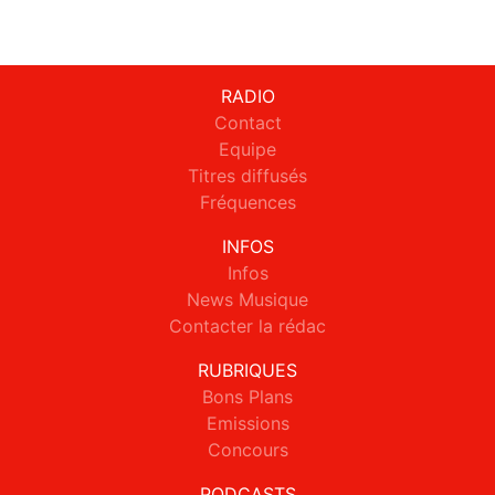
RADIO
Contact
Equipe
Titres diffusés
Fréquences
INFOS
Infos
News Musique
Contacter la rédac
RUBRIQUES
Bons Plans
Emissions
Concours
PODCASTS