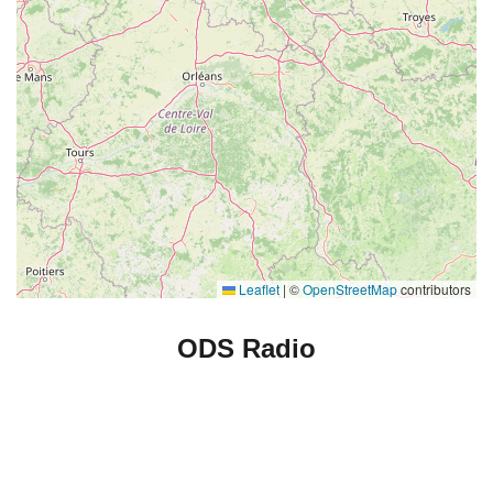
Leaflet
|
©
OpenStreetMap
contributors
ODS Radio