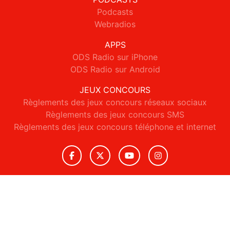
Podcasts
Webradios
APPS
ODS Radio sur iPhone
ODS Radio sur Android
JEUX CONCOURS
Règlements des jeux concours réseaux sociaux
Règlements des jeux concours SMS
Règlements des jeux concours téléphone et internet
© 2026 ODS Radio Tous droits réservés.
Signaler un contenu
-
Mentions légales
-
Politique de cookies
-
Contact