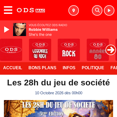
MENU
VOUS ÉCOUTEZ ODS RADIO
Robbie Williams
She's the one
ACCUEIL
BONS PLANS
INFOS
POLITIQUE
FA
Les 28h du jeu de société
10 Octobre 2026 dès 00h00