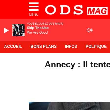
MENU
VOUS ÉCOUTEZ ODS RADIO
Skip The Use
We Are Good
ACCUEIL
BONS PLANS
INFOS
POLITIQUE
Annecy : Il tent