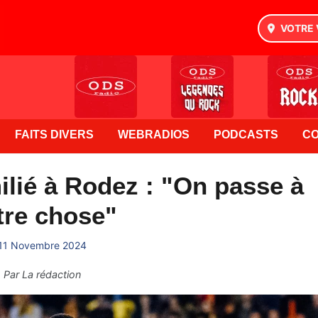
VOTRE 
FAITS DIVERS
WEBRADIOS
PODCASTS
C
lié à Rodez : "On passe à
tre chose"
11 Novembre 2024
Par
La rédaction