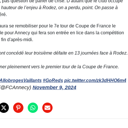
 pas question de parler de crise. D'autant que le club occupe
 hauteur de l’enjeu à Rodez, on a perdu, point. On passe à
éré.
aura se remobiliser pour le 7e tour de Coupe de France le
le pour Annecy qui fera son entrée en lice dans la compétition
in d'après-midi.
ont concédé leur troisième défaite en 13 journées face à Rodez.
rner pleinement vers le premier tour de la Coupe de France.
AllobrogesVaillants
#GoReds
pic.twitter.com/zk3dHHO6m4
 (@FCAnnecy)
November 9, 2024