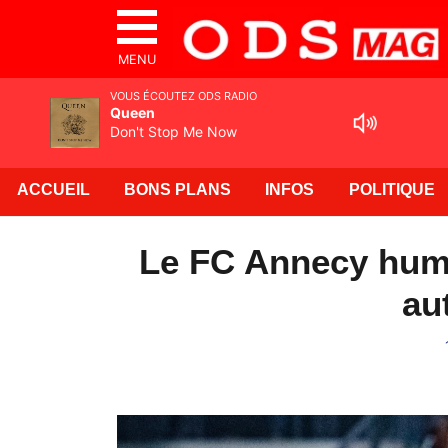
MENU
VOUS ÉCOUTEZ ODS RADIO
Queen
Don't Stop Me Now
ACCUEIL
BONS PLANS
INFOS
POLITIQUE
Le FC Annecy humi
au