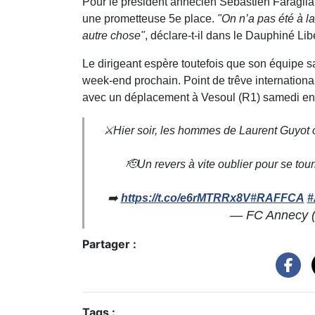
Pour le président annécien Sébastien Faraglia,
une prometteuse 5e place.
"On n’a pas été à la
autre chose"
, déclare-t-il dans le Dauphiné Lib
Le dirigeant espère toutefois que son équipe s
week-end prochain. Point de trêve internationa
avec un déplacement à Vesoul (R1) samedi en f
⚔️Hier soir, les hommes de Laurent Guyot 
🫡Un revers à vite oublier pour se tou
➡️
https://t.co/e6rMTRRx8V
#RAFFCA
#
— FC Annecy
Partager :
Tags :