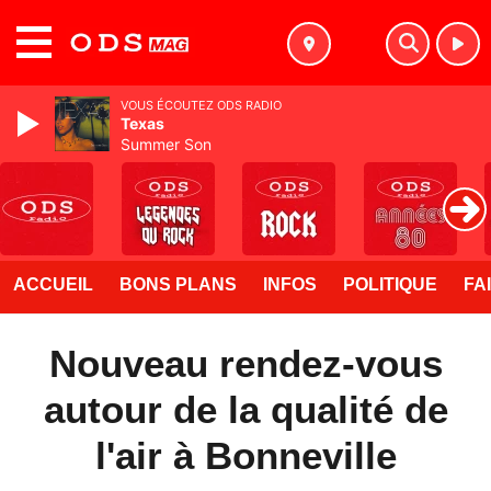
MENU
VOUS ÉCOUTEZ ODS RADIO
Texas
Summer Son
ACCUEIL
BONS PLANS
INFOS
POLITIQUE
FA
Nouveau rendez-vous
autour de la qualité de
l'air à Bonneville