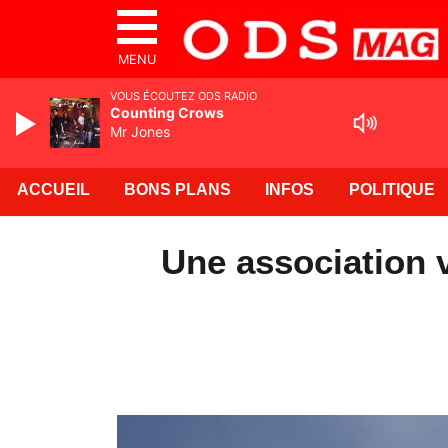
MENU
VOUS ÉCOUTEZ ODS RADIO
Counting Crows
Mr Jones
ACCUEIL
BONS PLANS
INFOS
POLITIQUE
Une association 