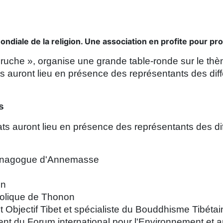
diale de la religion. Une association en profite pour pr
uche », organise une grande table-ronde sur le thèm
s auront lieu en présence des représentants des di
s
ts auront lieu en présence des représentants des d
Synagogue d'Annemasse
on
holique de Thonon
 Objectif Tibet et spécialiste du Bouddhisme Tibétai
ent du Forum international pour l'Environnement et an