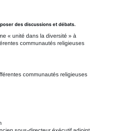
oposer des discussions et débats.
e « unité dans la diversité » à
fférentes communautés religieuses
ifférentes communautés religieuses
n
cien sous-directeur éxécutif adjoint