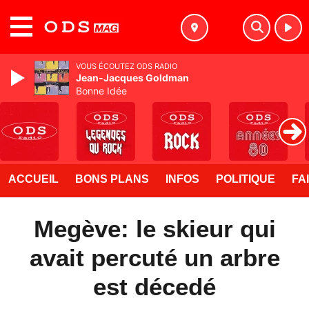
MENU
VOUS ÉCOUTEZ ODS RADIO
Jean-Jacques Goldman
Bonne Idée
ACCUEIL
BONS PLANS
INFOS
POLITIQUE
FA
Megève: le skieur qui
avait percuté un arbre
est décedé