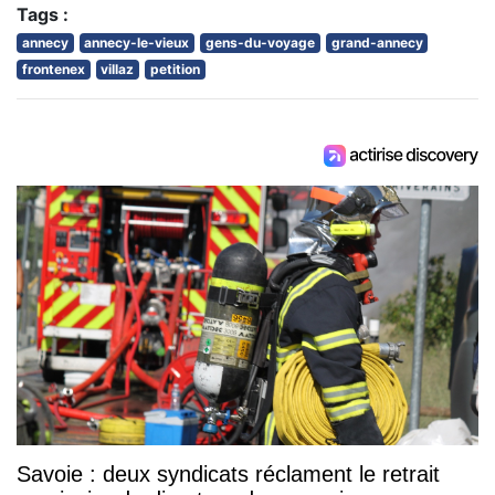
Tags :
annecy
annecy-le-vieux
gens-du-voyage
grand-annecy
frontenex
villaz
petition
Savoie : deux syndicats réclament le retrait