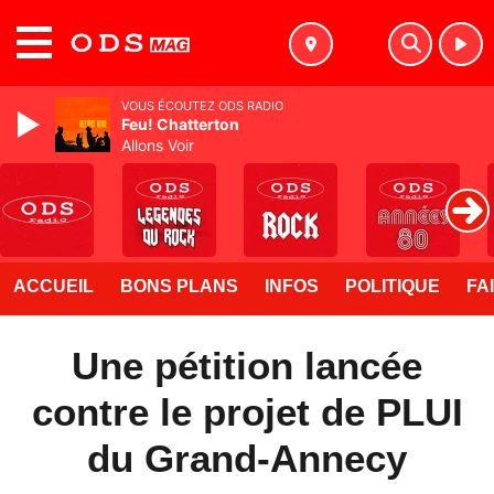
MENU
VOUS ÉCOUTEZ ODS RADIO
Feu! Chatterton
Allons Voir
ACCUEIL
BONS PLANS
INFOS
POLITIQUE
FA
Une pétition lancée
contre le projet de PLUI
du Grand-Annecy