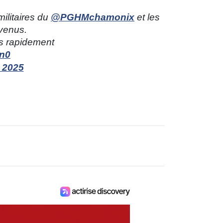
ilitaires du
@PGHMchamonix
et les
venus.
s rapidement
zn0
 2025