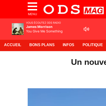
MENU
VOUS ÉCOUTEZ ODS RADIO
James Morrison
You Give Me Something
ACCUEIL
BONS PLANS
INFOS
POLITIQUE
Un nouve