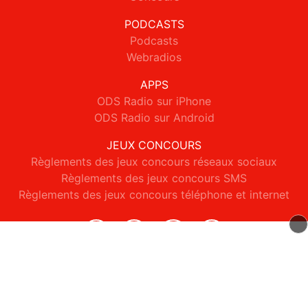
PODCASTS
Podcasts
Webradios
APPS
ODS Radio sur iPhone
ODS Radio sur Android
JEUX CONCOURS
Règlements des jeux concours réseaux sociaux
Règlements des jeux concours SMS
Règlements des jeux concours téléphone et internet
© 2026 ODS Radio Tous droits réservés.
Signaler un contenu
-
Mentions légales
-
Politique de cookies
-