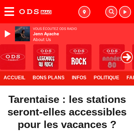
MENU
VOUS ÉCOUTEZ ODS RADIO
Jenn Ayache
About Us
ACCUEIL
BONS PLANS
INFOS
POLITIQUE
FA
Tarentaise : les stations
seront-elles accessibles
pour les vacances ?