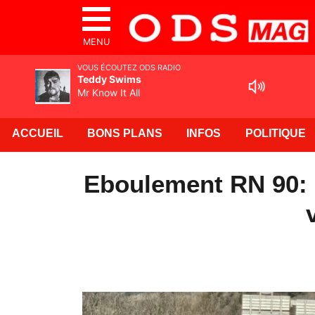
MENU
VOUS ÉCOUTEZ ODS RADIO
Teddy Swims
Mr Know It All
ACCUEIL
BONS PLANS
INFOS
POLITIQUE
Eboulement RN 90: r