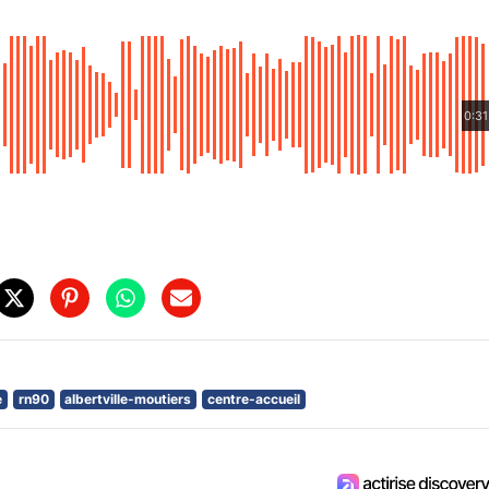
0:31
e
rn90
albertville-moutiers
centre-accueil