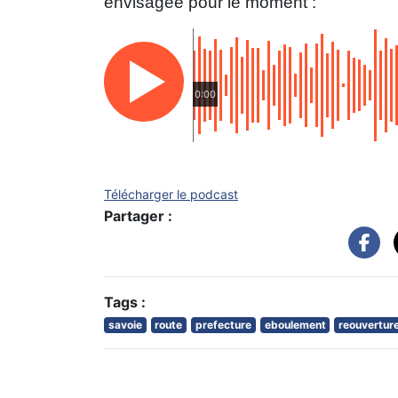
envisagée pour le moment :
0:00
Télécharger le podcast
Partager :
Tags :
savoie
route
prefecture
eboulement
reouvertur