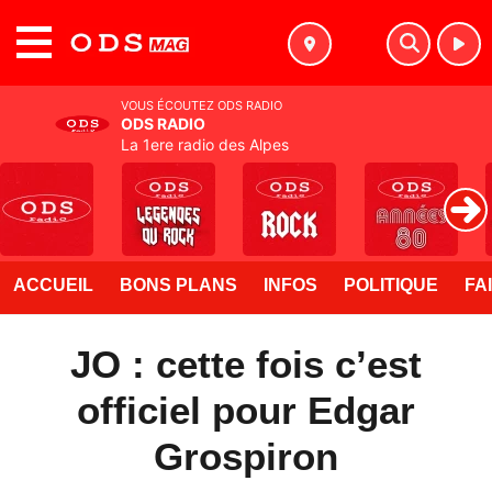
MENU
VOUS ÉCOUTEZ ODS RADIO
ODS RADIO
La 1ere radio des Alpes
ACCUEIL
BONS PLANS
INFOS
POLITIQUE
FA
JO : cette fois c’est
officiel pour Edgar
Grospiron