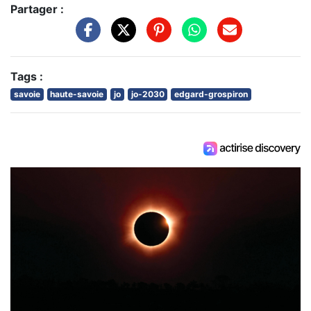
Partager :
Tags :
savoie
haute-savoie
jo
jo-2030
edgard-grospiron