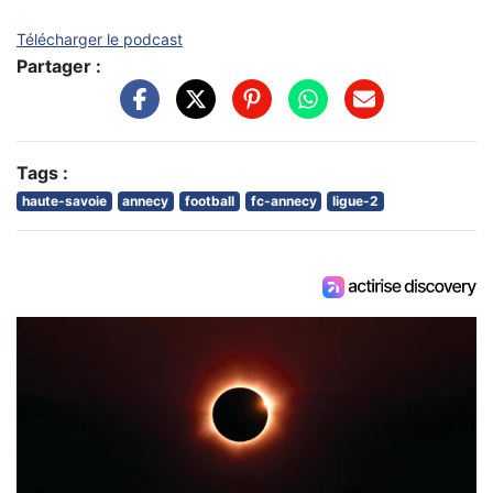
Télécharger le podcast
Partager :
Tags :
haute-savoie
annecy
football
fc-annecy
ligue-2