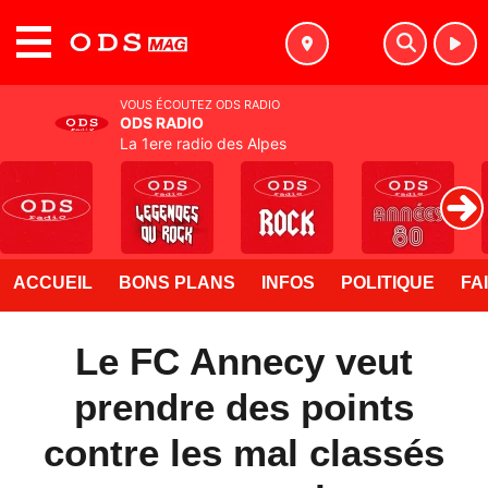
MENU
VOUS ÉCOUTEZ ODS RADIO
ODS RADIO
La 1ere radio des Alpes
ACCUEIL
BONS PLANS
INFOS
POLITIQUE
FA
Le FC Annecy veut
prendre des points
contre les mal classés