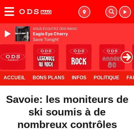
MENU
VOUS ÉCOUTEZ ODS RADIO
Eagle Eye Cherry
Save Tonight
ACCUEIL
BONS PLANS
INFOS
POLITIQUE
FA
Savoie: les moniteurs de
ski soumis à de
nombreux contrôles