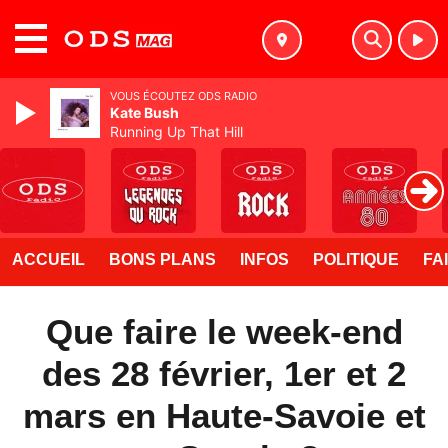
MENU
VOUS ÉCOUTEZ ODS RADIO
Kate Bush
Running Up That Hill
ACCUEIL
BONS PLANS
INFOS
POLITIQUE
FA
Que faire le week-end
des 28 février, 1er et 2
mars en Haute-Savoie et