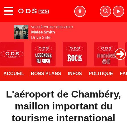
MENU
VOUS ÉCOUTEZ ODS RADIO
Myles Smith
Drive Safe
ACCUEIL
BONS PLANS
INFOS
POLITIQUE
FA
L'aéroport de Chambéry,
maillon important du
tourisme international