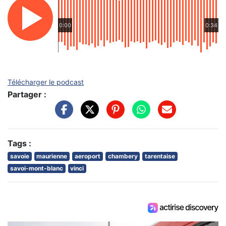
0:00
0:34
Télécharger le podcast
Partager :
Tags :
savoie
maurienne
aeroport
chambery
tarentaise
savoi-mont-blanc
vinci