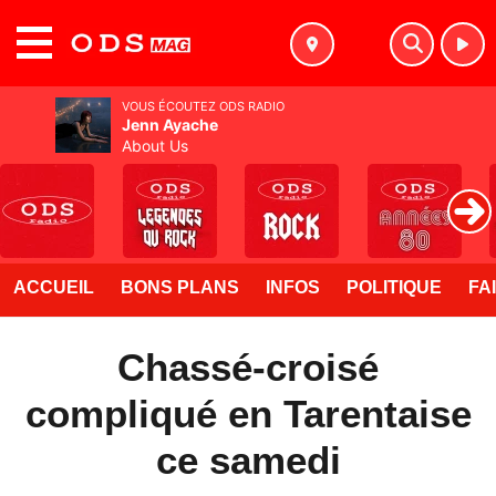
MENU
VOUS ÉCOUTEZ ODS RADIO
Jenn Ayache
About Us
ACCUEIL
BONS PLANS
INFOS
POLITIQUE
FA
Chassé-croisé
compliqué en Tarentaise
ce samedi