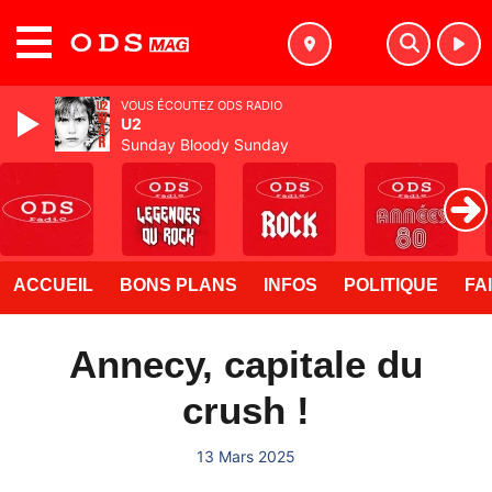
MENU
VOUS ÉCOUTEZ ODS RADIO
U2
Sunday Bloody Sunday
ACCUEIL
BONS PLANS
INFOS
POLITIQUE
FA
Annecy, capitale du
crush !
13 Mars 2025