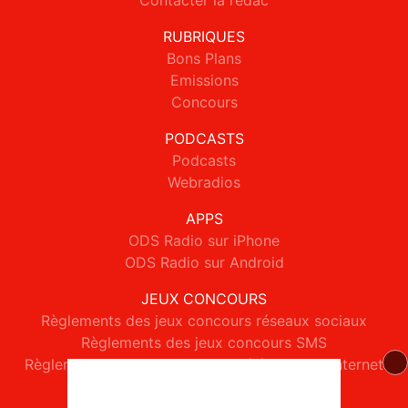
Contacter la rédac
RUBRIQUES
Bons Plans
Emissions
Concours
PODCASTS
Podcasts
Webradios
APPS
ODS Radio sur iPhone
ODS Radio sur Android
JEUX CONCOURS
Règlements des jeux concours réseaux sociaux
Règlements des jeux concours SMS
Règlements des jeux concours téléphone et internet