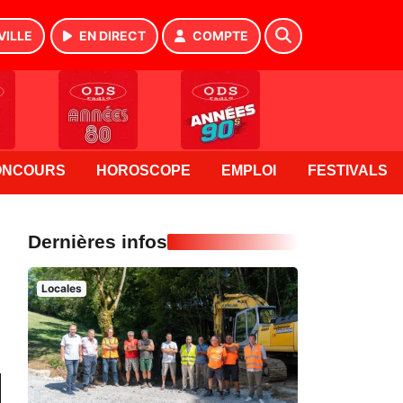
VILLE
EN DIRECT
COMPTE
ONCOURS
HOROSCOPE
EMPLOI
FESTIVALS
Dernières infos
Locales