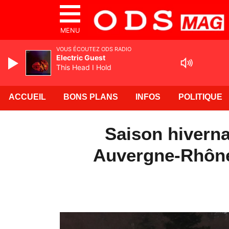
MENU
VOUS ÉCOUTEZ ODS RADIO
Electric Guest
This Head I Hold
ACCUEIL
BONS PLANS
INFOS
POLITIQUE
Saison hivernal
Auvergne-Rhône