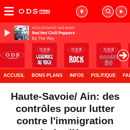
MENU
VOUS ÉCOUTEZ ODS RADIO
Red Hot Chili Peppers
By The Way
ACCUEIL
BONS PLANS
INFOS
POLITIQUE
FA
Haute-Savoie/ Ain: des
contrôles pour lutter
contre l'immigration