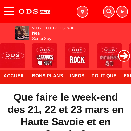
MENU
VOUS ÉCOUTEZ ODS RADIO
Nea
Some Say
ACCUEIL
BONS PLANS
INFOS
POLITIQUE
FA
Que faire le week-end
des 21, 22 et 23 mars en
Haute Savoie et en