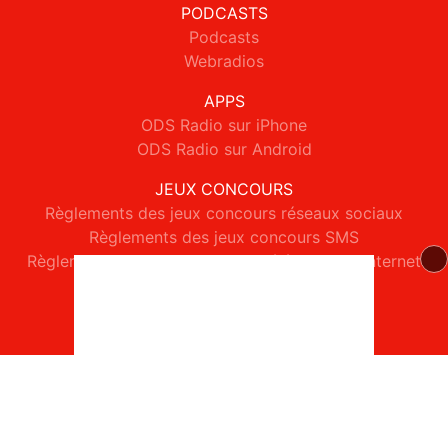
PODCASTS
Podcasts
Webradios
APPS
ODS Radio sur iPhone
ODS Radio sur Android
JEUX CONCOURS
Règlements des jeux concours réseaux sociaux
Règlements des jeux concours SMS
Règlements des jeux concours téléphone et internet
© 2026 ODS Radio Tous droits réservés.
Signaler un contenu
-
Mentions légales
-
Politique de cookies
-
Contact