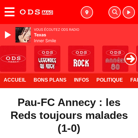
MENU
VOUS ÉCOUTEZ ODS RADIO
Texas
Inner Smile
ACCUEIL
BONS PLANS
INFOS
POLITIQUE
FA
Pau-FC Annecy : les
Reds toujours malades
(1-0)