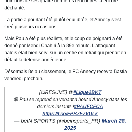
point lors de ses quatre dernières rencontres, a encore
déchanté.
La partie a pourtant été plutôt équilibrée, et Annecy s'est
créé plusieurs occasions.
Mais Pau a été plus réaliste, et le coup de poignard a été
donné par Mehdi Chahiri à la 89e minute. L'attaquant
palois était bien servi sur un centre en retrait qui prenait en
défaut la défense annécienne.
Désormais 8e au classement, le FC Annecy recevra Bastia
vendredi prochain.
[🎞️RESUME] ⚽️
#Ligue2BKT
😅 Pau se reprend en venant à bout d'Annecy dans les
derniers instants !
#PAUFCFCA
https://t.co/FPB7E7VULk
— beIN SPORTS (@beinsports_FR)
March 28,
2025