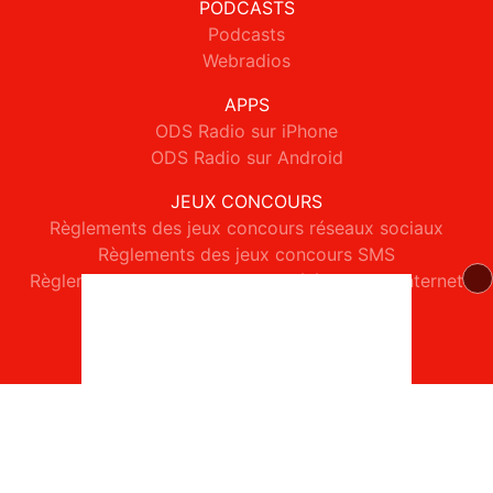
PODCASTS
Podcasts
Webradios
APPS
ODS Radio sur iPhone
ODS Radio sur Android
JEUX CONCOURS
Règlements des jeux concours réseaux sociaux
Règlements des jeux concours SMS
Règlements des jeux concours téléphone et internet
© 2026 ODS Radio Tous droits réservés.
Signaler un contenu
-
Mentions légales
-
Politique de cookies
-
Contact