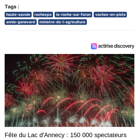
Tags :
haute-savoie
rochexpo
la-roche-sur-foron
vaches-en-piste
annie-genevard
ministre-de-l-agriculture
Fête du Lac d’Annecy : 150 000 spectateurs