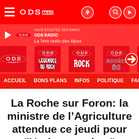
MENU
VOUS ÉCOUTEZ ODS RADIO
ODS RADIO
La 1ere radio des Alpes
ACCUEIL
BONS PLANS
INFOS
POLITIQUE
FA
La Roche sur Foron: la
ministre de l’Agriculture
attendue ce jeudi pour