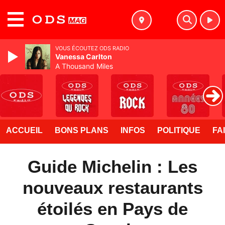
MENU
VOUS ÉCOUTEZ ODS RADIO
Vanessa Carlton
A Thousand Miles
ACCUEIL
BONS PLANS
INFOS
POLITIQUE
FA
Guide Michelin : Les
nouveaux restaurants
étoilés en Pays de