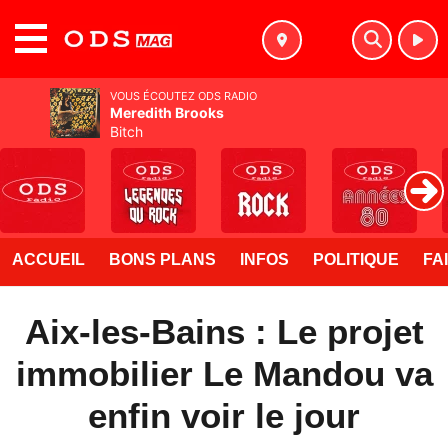
MENU
VOUS ÉCOUTEZ ODS RADIO
Meredith Brooks
Bitch
ACCUEIL
BONS PLANS
INFOS
POLITIQUE
FA
Aix-les-Bains : Le projet
immobilier Le Mandou va
enfin voir le jour