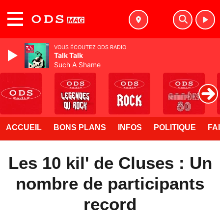
MENU
VOUS ÉCOUTEZ ODS RADIO
Talk Talk
Such A Shame
ACCUEIL
BONS PLANS
INFOS
POLITIQUE
FA
Les 10 kil' de Cluses : Un
nombre de participants
record