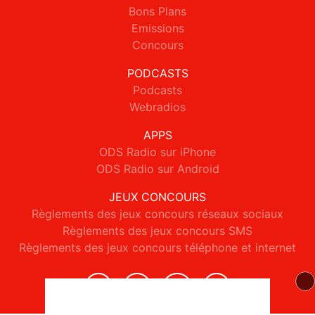
Bons Plans
Emissions
Concours
PODCASTS
Podcasts
Webradios
APPS
ODS Radio sur iPhone
ODS Radio sur Android
JEUX CONCOURS
Règlements des jeux concours réseaux sociaux
Règlements des jeux concours SMS
Règlements des jeux concours téléphone et internet