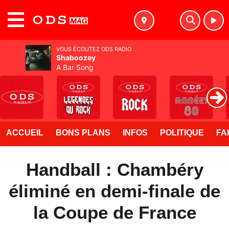
MENU
VOUS ÉCOUTEZ ODS RADIO
Shaboozey
A Bar Song
ACCUEIL
BONS PLANS
INFOS
POLITIQUE
FA
Handball : Chambéry
éliminé en demi-finale de
la Coupe de France