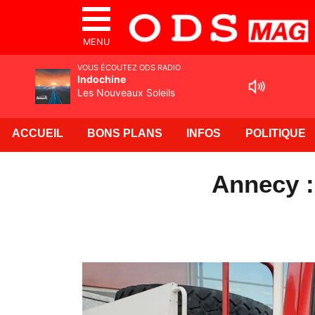
MENU
VOUS ÉCOUTEZ ODS RADIO
Indochine
Les Nouveaux Soleils
ACCUEIL
BONS PLANS
INFOS
POLITIQUE
Annecy :