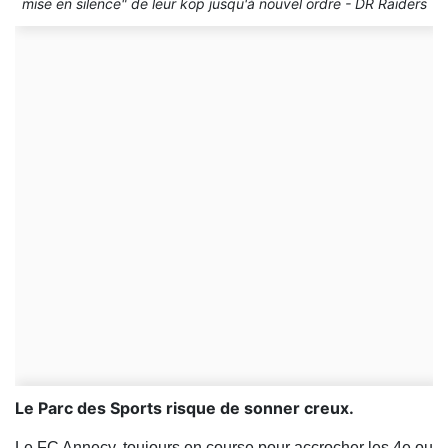
mise en silence" de leur kop jusqu'à nouvel ordre - DR Raiders
Le Parc des Sports risque de sonner creux.
Le FC Annecy, toujours en course pour accrocher les 4e ou