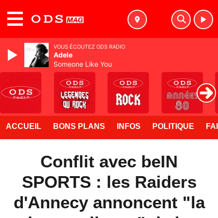
MENU
VOUS ÉCOUTEZ ODS RADIO
Adele
Someone Like You
ACCUEIL
BONS PLANS
INFOS
POLITIQUE
FA
Conflit avec beIN
SPORTS : les Raiders
d'Annecy annoncent "la