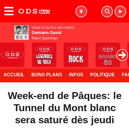
MENU
VOUS ÉCOUTEZ ODS RADIO
Damiano David
Next Summer
ACCUEIL
BONS PLANS
INFOS
POLITIQUE
FA
Week-end de Pâques: le
Tunnel du Mont blanc
sera saturé dès jeudi