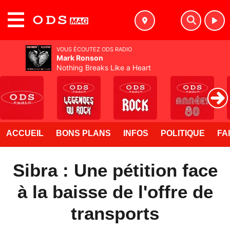
MENU
VOUS ÉCOUTEZ ODS RADIO
Mark Ronson
Nothing Breaks Like a Heart
ACCUEIL
BONS PLANS
INFOS
POLITIQUE
FA
Sibra : Une pétition face
à la baisse de l'offre de
transports