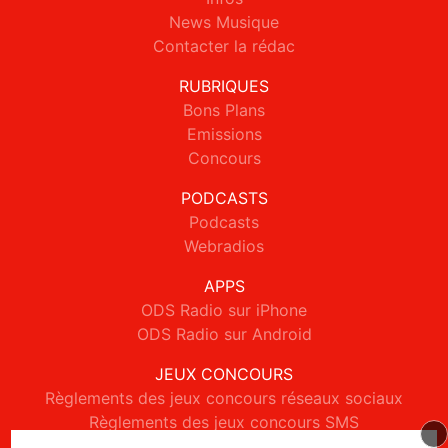
News Musique
Contacter la rédac
RUBRIQUES
Bons Plans
Emissions
Concours
PODCASTS
Podcasts
Webradios
APPS
ODS Radio sur iPhone
ODS Radio sur Android
JEUX CONCOURS
Règlements des jeux concours réseaux sociaux
Règlements des jeux concours SMS
Règlements des jeux concours téléphone et internet