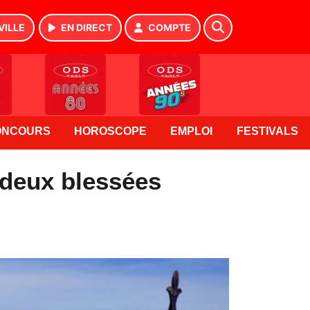
VILLE
EN DIRECT
COMPTE
ONCOURS
HOROSCOPE
EMPLOI
FESTIVALS
 deux blessées