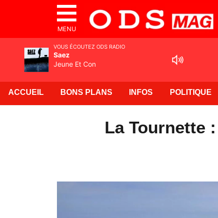
MENU
VOUS ÉCOUTEZ ODS RADIO
Saez
Jeune Et Con
ACCUEIL
BONS PLANS
INFOS
POLITIQUE
La Tournette 