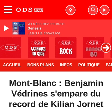
MENU
VOUS ÉCOUTEZ ODS RADIO
Genesis
Jesus He Knows Me
ACCUEIL
BONS PLANS
INFOS
POLITIQUE
FA
Mont-Blanc : Benjamin
Védrines s'empare du
record de Kilian Jornet