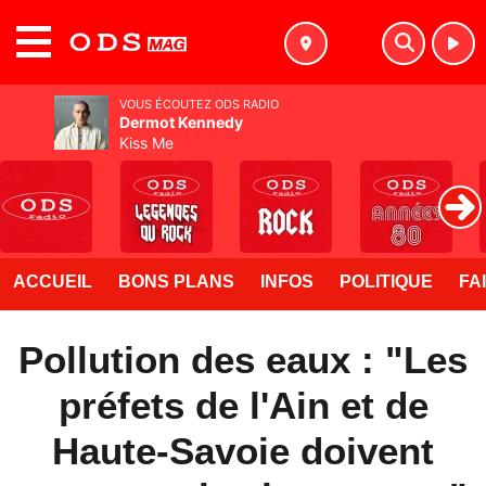
MENU
VOUS ÉCOUTEZ ODS RADIO
Dermot Kennedy
Kiss Me
ACCUEIL
BONS PLANS
INFOS
POLITIQUE
FA
Pollution des eaux : "Les
préfets de l'Ain et de
Haute-Savoie doivent