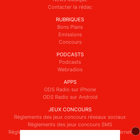
Contacter la rédac
RUBRIQUES
Bons Plans
Emissions
Concours
PODCASTS
Podcasts
Webradios
APPS
ODS Radio sur iPhone
ODS Radio sur Android
JEUX CONCOURS
Règlements des jeux concours réseaux sociaux
Règlements des jeux concours SMS
Règlements des jeux concours téléphone et internet