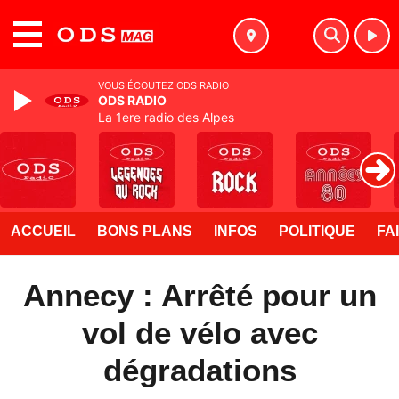
MENU
VOUS ÉCOUTEZ ODS RADIO
ODS RADIO
La 1ere radio des Alpes
ACCUEIL
BONS PLANS
INFOS
POLITIQUE
FA
Annecy : Arrêté pour un
vol de vélo avec
dégradations