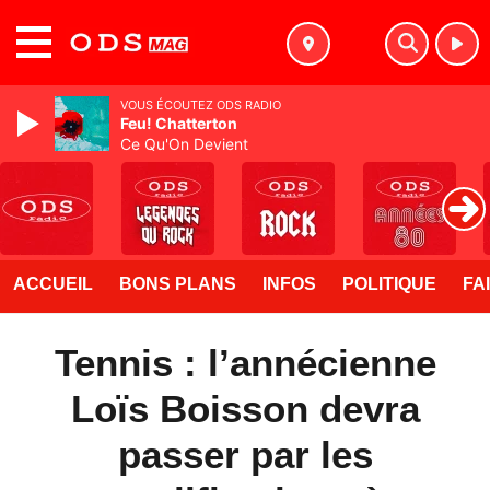
MENU
VOUS ÉCOUTEZ ODS RADIO
Feu! Chatterton
Ce Qu'On Devient
ACCUEIL
BONS PLANS
INFOS
POLITIQUE
FA
Tennis : l’annécienne
Loïs Boisson devra
passer par les