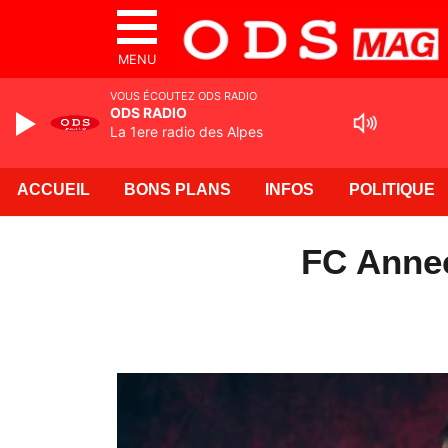
MENU
VOUS ÉCOUTEZ ODS RADIO
ODS RADIO
La 1ere radio des Alpes
ACCUEIL
BONS PLANS
INFOS
POLITIQUE
FC Annec