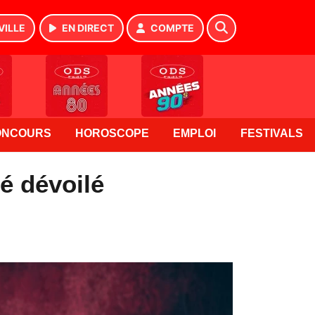
VILLE
EN DIRECT
COMPTE
ONCOURS
HOROSCOPE
EMPLOI
FESTIVALS
é dévoilé