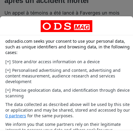
après un accident mortel
Un appel à témoins a été lancé à Faverges un mois
après un accident mortel.
Locales
Sixt-Fer-à-Cheval : Le corps de la
femme emportée par une coulée de
boue retrouvé