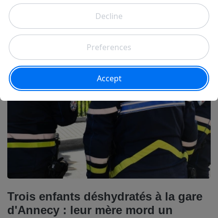
Les recherches menées depuis mardi soir à Sixt-Fer-à-
Cheval se sont achevées ce mercredi avec la
découverte du corps de la randonneuse emportée par
une lave torrentielle après un violent orage.
Locales
Trois enfants déshydratés à la gare
d'Annecy : leur mère mord un