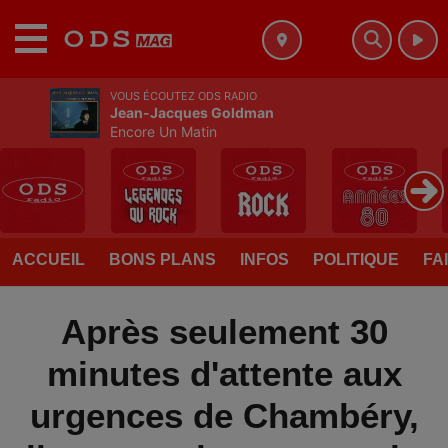
MENU
VOUS ÉCOUTEZ ODS RADIO
Jean-Jacques Goldman
Encore Un Matin
ACCUEIL
BONS PLANS
INFOS
POLITIQUE
FA
Après seulement 30
minutes d'attente aux
urgences de Chambéry,