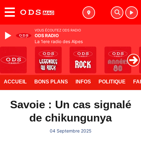
MENU
VOUS ÉCOUTEZ ODS RADIO
ODS RADIO
La 1ere radio des Alpes
ACCUEIL
BONS PLANS
INFOS
POLITIQUE
FA
Savoie : Un cas signalé
de chikungunya
04 Septembre 2025