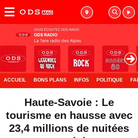
MENU
VOUS ÉCOUTEZ ODS RADIO
ODS RADIO
La 1ere radio des Alpes
ACCUEIL
BONS PLANS
INFOS
POLITIQUE
FA
Haute-Savoie : Le
tourisme en hausse avec
23,4 millions de nuitées