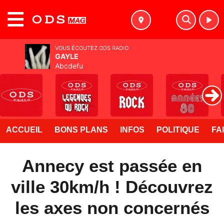
MENU
VOUS ÉCOUTEZ ODS RADIO
GAYLE
Abcdefu
ACCUEIL
BONS PLANS
INFOS
POLITIQUE
FA
Annecy est passée en
ville 30km/h ! Découvrez
les axes non concernés