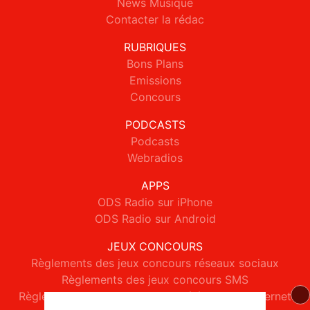
News Musique
Contacter la rédac
RUBRIQUES
Bons Plans
Emissions
Concours
PODCASTS
Podcasts
Webradios
APPS
ODS Radio sur iPhone
ODS Radio sur Android
JEUX CONCOURS
Règlements des jeux concours réseaux sociaux
Règlements des jeux concours SMS
Règlements des jeux concours téléphone et internet