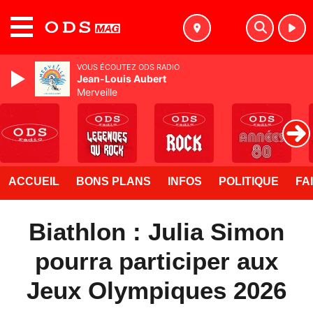
MENU
VOUS ÉCOUTEZ ODS RADIO
Jean-Louis Aubert
Merveille
ACCUEIL
BONS PLANS
INFOS
POLITIQUE
FA
Biathlon : Julia Simon
pourra participer aux
Jeux Olympiques 2026