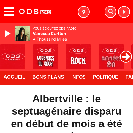
MENU
VOUS ÉCOUTEZ ODS RADIO
Vanessa Carlton
A Thousand Miles
ACCUEIL
BONS PLANS
INFOS
POLITIQUE
FA
Albertville : le
septuagénaire disparu
en début de mois a été