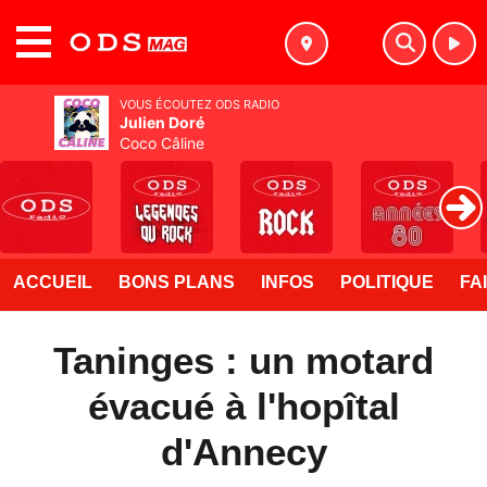
MENU
VOUS ÉCOUTEZ ODS RADIO
Julien Doré
Coco Câline
ACCUEIL
BONS PLANS
INFOS
POLITIQUE
FA
Taninges : un motard
évacué à l'hopîtal
d'Annecy