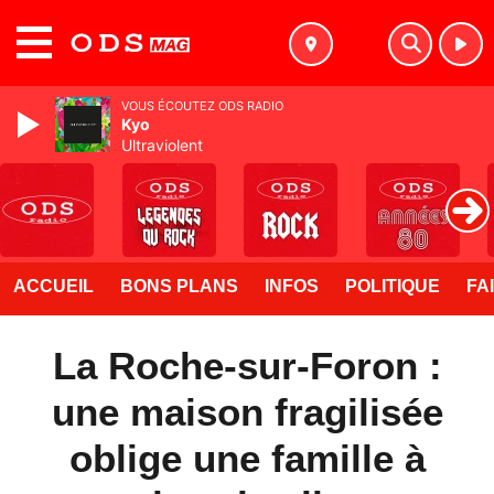
MENU
VOUS ÉCOUTEZ ODS RADIO
Kyo
Ultraviolent
ACCUEIL
BONS PLANS
INFOS
POLITIQUE
FA
La Roche-sur-Foron :
une maison fragilisée
oblige une famille à